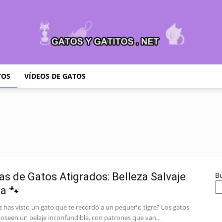
TOS
VÍDEOS DE GATOS
Cuidar
Gatitos
as de Gatos Atigrados: Belleza Salvaje
B
a 🐾
z has visto un gato que te recordó a un pequeño tigre? Los gatos
–
oseen un pelaje inconfundible, con patrones que van...