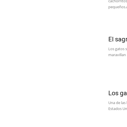
cachorrito
pequeños.Aq
El sag
Los gatos 
maravillan 
Los ga
Una de las
Estados Uni