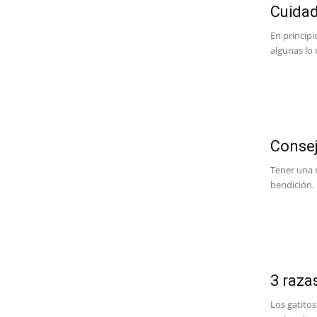
Cuidad
En principi
algunas lo 
Consej
Tener una 
bendición. 
3 raza
Los gatito