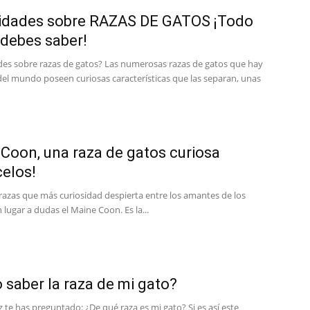
sidades sobre RAZAS DE GATOS ¡Todo
Gatos
 debes saber!
des sobre razas de gatos? Las numerosas razas de gatos que hay
del mundo poseen curiosas características que las separan, unas
Coon, una raza de gatos curiosa
elos!
 razas que más curiosidad despierta entre los amantes de los
n lugar a dudas el Maine Coon. Es la...
saber la raza de mi gato?
 te has preguntado: ¿De qué raza es mi gato? Si es así este