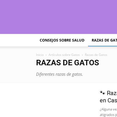
CONSEJOS SOBRE SALUD
RAZAS DE GA
Inicio
Artículos sobre Gatos
Razas de Gatos
RAZAS DE GATOS
Diferentes razas de gatos.
🐾 Raz
en Cas
¿Alguna ve
atigrados p