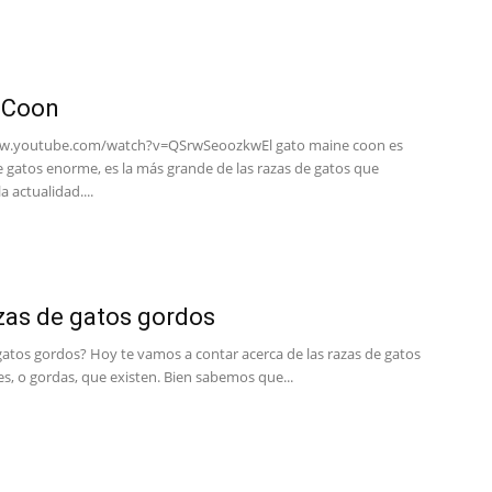
 Coon
Fotos
ww.youtube.com/watch?v=QSrwSeoozkwEl gato maine coon es
e gatos enorme, es la más grande de las razas de gatos que
a actualidad....
–
zas de gatos gordos
gatos gordos? Hoy te vamos a contar acerca de las razas de gatos
s, o gordas, que existen. Bien sabemos que...
Razas