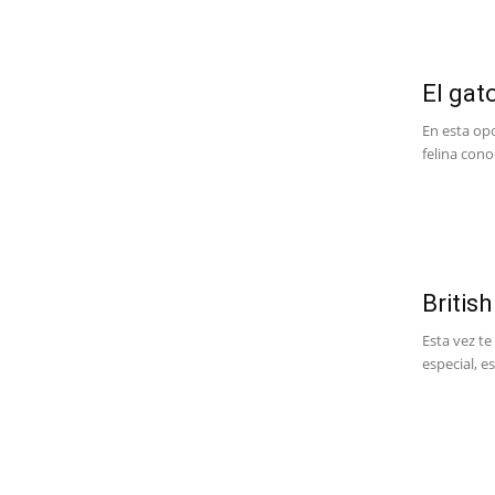
El gat
En esta op
felina cono
Britis
Esta vez te
especial, e