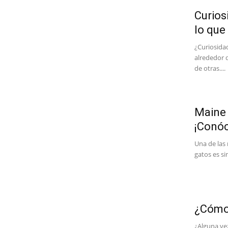
Curio
lo que
¿Curiosida
alrededor 
de otras....
Maine 
¡Conóc
Una de las
gatos es si
¿Cómo 
¿Alguna vez