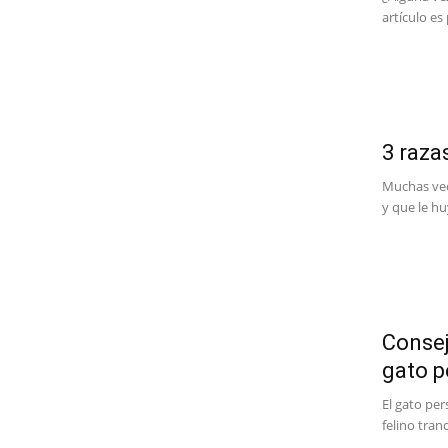
artículo es 
3 raza
Muchas vec
y que le hu
Consej
gato p
El gato per
felino tran