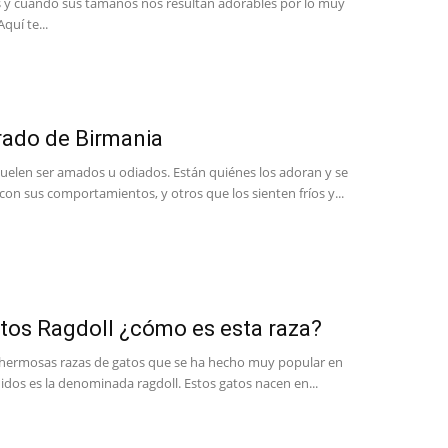
s y cuando sus tamaños nos resultan adorables por lo muy
uí te...
rado de Birmania
suelen ser amados u odiados. Están quiénes los adoran y se
con sus comportamientos, y otros que los sienten fríos y...
tos Ragdoll ¿cómo es esta raza?
 hermosas razas de gatos que se ha hecho muy popular en
dos es la denominada ragdoll. Estos gatos nacen en...