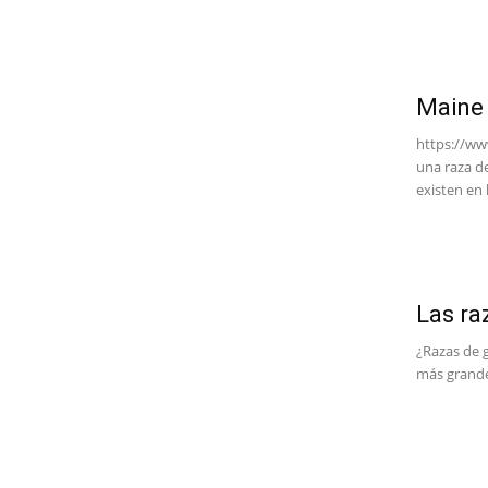
Maine
https://w
una raza d
existen en l
Las ra
¿Razas de 
más grande