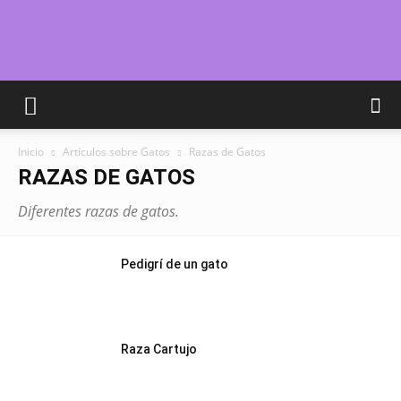
Cuidar
Inicio
Artículos sobre Gatos
Razas de Gatos
Gatitos
RAZAS DE GATOS
Diferentes razas de gatos.
–
Pedigrí de un gato
Fotos
Raza Cartujo