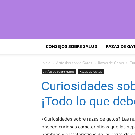
CONSEJOS SOBRE SALUD
RAZAS DE GA
Inicio
Artículos sobre Gatos
Razas de Gatos
Cu
Artículos sobre Gatos
Razas de Gatos
Curiosidades s
¡Todo lo que deb
¿Curiosidades sobre razas de gatos? Las 
poseen curiosas características que las se
nombres y características de las razas de g