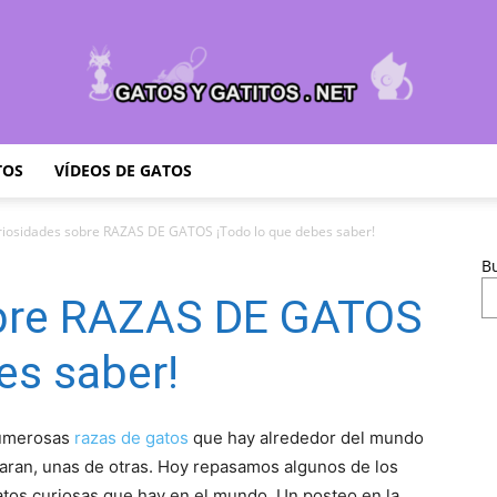
TOS
VÍDEOS DE GATOS
Cuidar
riosidades sobre RAZAS DE GATOS ¡Todo lo que debes saber!
B
obre RAZAS DE GATOS
Gatitos
es saber!
numerosas
razas de gatos
que hay alrededor del mundo
paran, unas de otras. Hoy repasamos algunos de los
–
atos curiosas que hay en el mundo. Un posteo en la