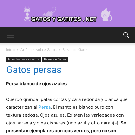
Cuidar
Inicio
Artículos sobre Gatos
Razas de Gatos
Artículos sobre Gatos
Razas de Gatos
Gatitos
Gatos persas
Persa blanco de ojos azules:
–
Cuerpo grande, patas cortas y cara redonda y blanca que
caracterizan al
Persa
. El manto es blanco puro con
textura sedosa. Ojos azules. Existen las variedades con
Fotos
ojos naranja y ojos dispares (uno azul y otro naranja).
Se
presentan ejemplares con ojos verdes, pero no son