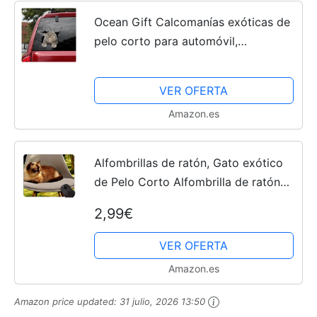
Ocean Gift Calcomanías exóticas de
pelo corto para automóvil,
calcomanías de gato para coche,
paquete de 2 calcomanías de pelo
VER OFERTA
corto exóticas realistas para...
Amazon.es
Alfombrillas de ratón, Gato exótico
de Pelo Corto Alfombrilla de ratón
Gato Persa Antideslizante,
2,99€
Alfombrilla de ratón británico de Pelo
Corto con Borde Cosido
VER OFERTA
Amazon.es
Amazon price updated:
31 julio, 2026 13:50