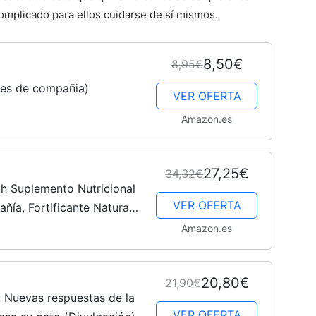
omplicado para ellos cuidarse de sí mismos.
Gatos
8,50€
8,95€
les de compañia)
VER OFERTA
Amazon.es
27,25€
34,32€
 Suplemento Nutricional
VER OFERTA
ñía, Fortificante Natural
a, Malta, Miel y Zumo de
Amazon.es
20,80€
21,90€
: Nuevas respuestas de la
VER OFERTA