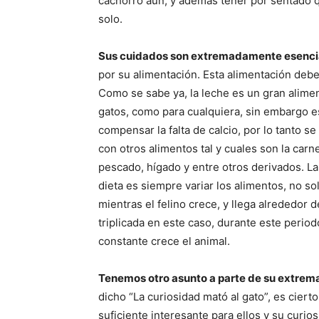
cachorro aún, y además tener por sentado q
solo.
Sus cuidados son extremadamente esenci
por su alimentación. Esta alimentación deb
Como se sabe ya, la leche es un gran alime
gatos, como para cualquiera, sin embargo es
compensar la falta de calcio, por lo tanto se
con otros alimentos tal y cuales son la carn
pescado, hígado y entre otros derivados. La
dieta es siempre variar los alimentos, no s
mientras el felino crece, y llega alrededor
triplicada en este caso, durante este perio
constante crece el animal.
Tenemos otro asunto a parte de su extr
dicho “La curiosidad mató al gato”, es ciert
suficiente interesante para ellos y su curio