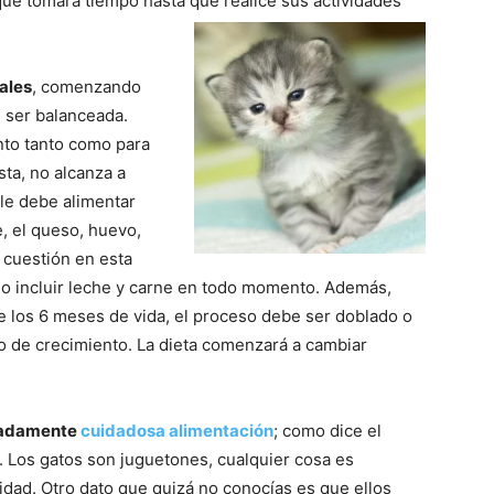
ue tomará tiempo hasta que realice sus actividades
ales
, comenzando
e ser balanceada.
Fotos
nto tanto como para
ta, no alcanza a
 le debe alimentar
e, el queso, huevo,
 cuestión en esta
–
olo incluir leche y carne en todo momento. Además,
 de los 6 meses de vida, el proceso debe ser doblado o
do de crecimiento. La dieta comenzará a cambiar
Razas
emadamente
cuidadosa alimentación
; como dice el
o. Los gatos son juguetones, cualquier cosa es
sidad. Otro dato que quizá no conocías es que ellos