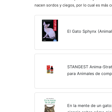
nacen sordos y ciegos, por lo cual es más c
El Gato Sphynx (Anima
STANGEST Anima-Strath
para Animales de compa
con Levadura de Cervez
Naranja, Apoya...
En la mente de un gato