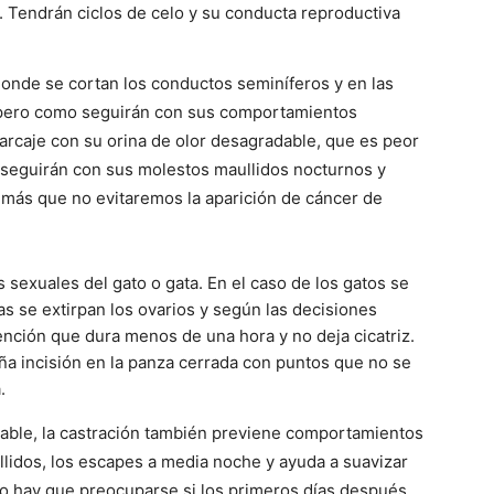
 Tendrán ciclos de celo y su conducta reproductiva
Gatos
donde se cortan los conductos seminíferos y en las
 pero como seguirán con sus comportamientos
arcaje con su orina de olor desagradable, que es peor
 seguirán con sus molestos maullidos nocturnos y
emás que no evitaremos la aparición de cáncer de
 sexuales del gato o gata. En el caso de los gatos se
s se extirpan los ovarios y según las decisiones
ención que dura menos de una hora y no deja cicatriz.
ña incisión en la panza cerrada con puntos que no se
.
sable, la castración también previene comportamientos
llidos, los escapes a media noche y ayuda a suavizar
o hay que preocuparse si los primeros días después