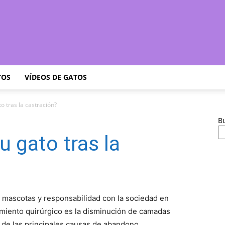
Cuidar
TOS
VÍDEOS DE GATOS
o tras la castración?
B
Gatitos
u gato tras la
–
s mascotas y responsabilidad con la sociedad en
imiento quirúrgico es la disminución de camadas
 de las principales causas de abandono.