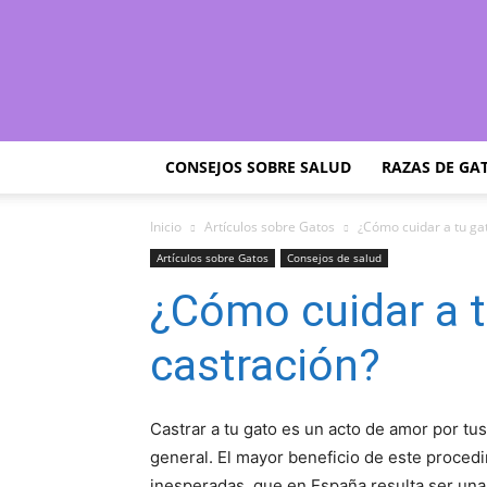
CONSEJOS SOBRE SALUD
RAZAS DE GA
Inicio
Artículos sobre Gatos
¿Cómo cuidar a tu gat
Artículos sobre Gatos
Consejos de salud
¿Cómo cuidar a t
castración?
Castrar a tu gato es un acto de amor por tu
general. El mayor beneficio de este proced
inesperadas, que en España resulta ser una