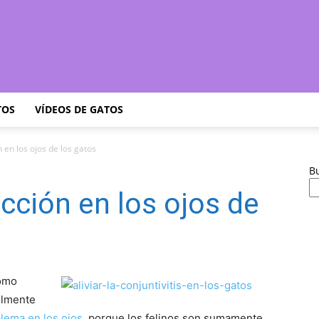
Cuidar
TOS
VÍDEOS DE GATOS
 en los ojos de los gatos
B
Gatitos
cción en los ojos de
–
como
ilmente
lema en los ojos
, porque los felinos son sumamente