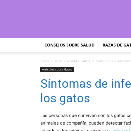
CONSEJOS SOBRE SALUD
RAZAS DE GA
Inicio
Artículos sobre Gatos
Síntomas de infección
Artículos sobre Gatos
Síntomas de infe
los gatos
Las personas que conviven con los gatos 
animales de compañía, pueden detectar fác
cuando estos mininos presentan
algún prob