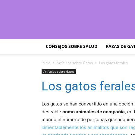
CONSEJOS SOBRE SALUD
RAZAS DE GA
Inicio
Artículos sobre Gatos
Los gatos ferales
Artículos sobre Gatos
Los gatos ferale
Los gatos se han convertido en una opción
deseable
como animales de compañía
, en 
mundo el número de personas que adquieren
lamentablemente los animalitos que son reg