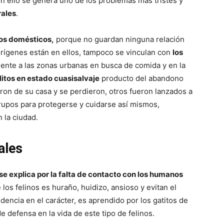
on ello se genera uno de los problemas más tristes y
rales
.
nos domésticos,
porque no guardan ninguna relación
rígenes están en ellos, tampoco se vinculan con
los
Fotos
ente a las zonas urbanas en busca de comida y en la
litos en estado cuasisalvaje
producto del abandono
eron de su casa y se perdieron, otros fueron lanzados a
 grupos para protegerse y cuidarse así mismos,
 la ciudad.
–
ales
 se explica por la falta de contacto con los humanos
Razas
los felinos es huraño, huidizo, ansioso y evitan el
dencia en el carácter, es aprendido por los gatitos de
 defensa en la vida de este tipo de felinos.