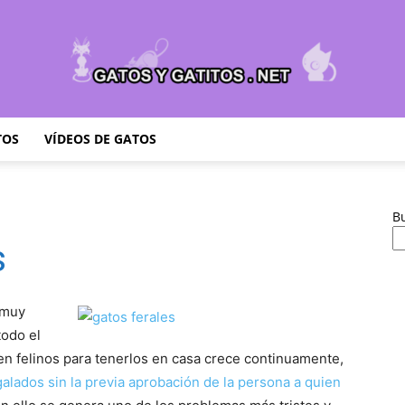
TOS
VÍDEOS DE GATOS
Cuidar
B
s
Gatitos
 muy
todo el
 felinos para tenerlos en casa crece continuamente,
alados sin la previa aprobación de la persona a quien
–