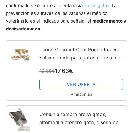
confirmado se recurre a la eutanasia
en los gatos
. La
prevención es a través de las vacunas el médico
veterinario es el indicado para señalar el
medicamento y
dosis adecuada.
Purina Gourmet Gold Bocaditos en
Salsa comida para gatos con Salmon
y Pollo 24 x 85 g
17,63€
19,68€
VER OFERTA
Amazon.es
Conlun alfombra arena gatos,
alfombrilla arenero gato, diseño de
doble capa en forma de panal, orina