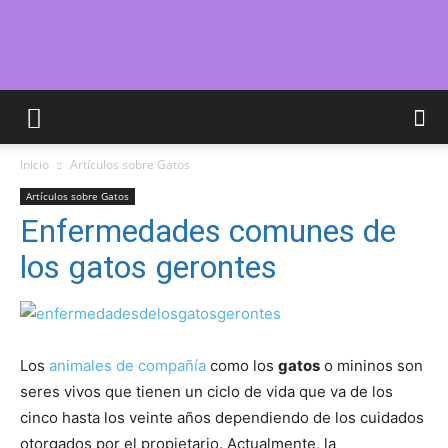
Cuidar
Inicio
Artículos sobre Gatos
Gatitos
Artículos sobre Gatos
Enfermedades comunes de
los gatos gerontes
–
Fotos
Los
animales de compañía
como los
gatos
o mininos son
seres vivos que tienen un ciclo de vida que va de los
cinco hasta los veinte años dependiendo de los cuidados
otorgados por el propietario. Actualmente, la