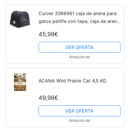
Curver 2068961 caja de arena para
gatos petlife con tapa, caja de arena
con pala, aspecto moderno de tejido
45,99€
de ratán, antracita, 51,5 x 38,5 x 40
cm
VER OFERTA
Amazon.es
ACANA Wild Prairie Cat 4,5 KG
49,98€
VER OFERTA
Amazon.es