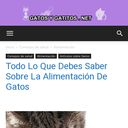
Cuidar
Inicio
Consejos de salud
Alimentación
Consejos de salud
Alimentación
Artículos sobre Gatos
Gatitos
Todo Lo Que Debes Saber
Sobre La Alimentación De
Gatos
–
Fotos