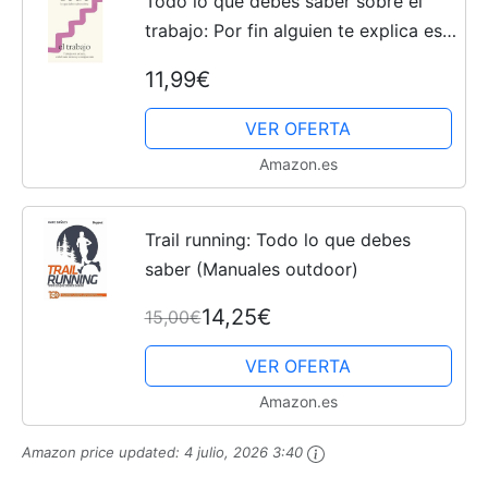
Todo lo que debes saber sobre el
trabajo: Por fin alguien te explica eso
de «no hay que trabajar más, sino
11,99€
mejor»
VER OFERTA
Amazon.es
Trail running: Todo lo que debes
saber (Manuales outdoor)
14,25€
15,00€
VER OFERTA
Amazon.es
Amazon price updated:
4 julio, 2026 3:40