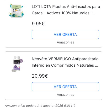
LOTI LOTA Pipetas Anti-Insectos para
Gatos - Activos 100% Naturales -
Contienen Margosa, Geraniol,
9,95€
Lavandino - Ingredientes Naturales -
Pulgas, Garrapatas e...
VER OFERTA
Amazon.es
Néovéto VERMIFUGO Antiparasitario
Interno en Comprimidos Naturales a
Base de Activos autorizados por los
20,99€
Servicios Veterinarios Franceses,
Comprimidos...
VER OFERTA
Amazon.es
Amazon price updated:
4 agosto, 2026 6:01