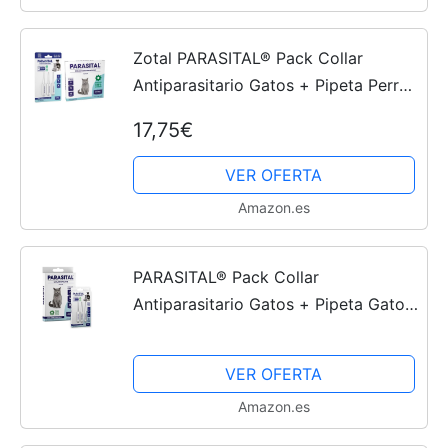
Zotal PARASITAL® Pack Collar
Antiparasitario Gatos + Pipeta Perros
Pequeños y Gatos | Pack contra los
17,75€
parásitos externos en Mascotas |
Ingredientes Activos...
VER OFERTA
Amazon.es
PARASITAL® Pack Collar
Antiparasitario Gatos + Pipeta Gatos
| Pack contra los parásitos externos
en Mascotas | Ingredientes Activos
VER OFERTA
Naturales
Amazon.es