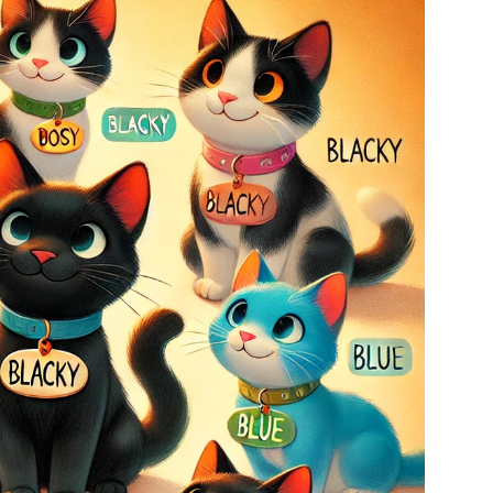
Fotos
–
Razas