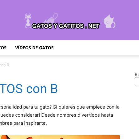
TOS
VÍDEOS DE GATOS
Cuidar
con B
B
TOS con B
Gatitos
sonalidad para tu gato? Si quieres que empiece con la
puedes considerar! Desde nombres divertidos hasta
mbres para inspirarte.
–