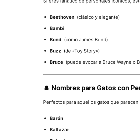
Si eres fanático de personajes icónicos, es
Beethoven
(clásico y elegante)
Bambi
Bond
(como James Bond)
Buzz
(de «Toy Story»)
Bruce
(puede evocar a Bruce Wayne o B
🎩
Nombres para Gatos con Per
Perfectos para aquellos gatos que parecen
Barón
Baltazar