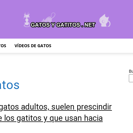
TOS
VÍDEOS DE GATOS
Cuidar
B
atos
Gatitos
gatos adultos, suelen prescindir
 los gatitos y que usan hacia
–