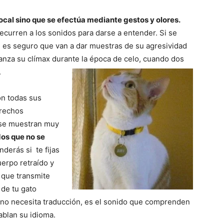
ocal sino que se efectúa mediante gestos y olores.
ecurren a los sonidos para darse a entender. Si se
n es seguro que van a dar muestras de su agresividad
Fotos
nza su clímax durante la época de celo, cuando dos
.
on todas sus
erechos
–
e se muestran muy
dos que no se
nderás si te fijas
uerpo retraído y
e que transmite
Razas
 de tu gato
 no necesita traducción, es el sonido que comprenden
ablan su idioma.