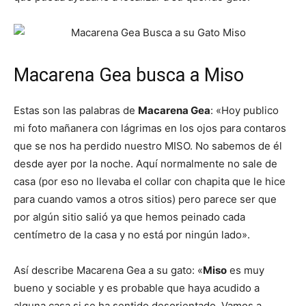
–
Macarena Gea busca a Miso
Razas
Estas son las palabras de
Macarena Gea
: «Hoy publico
mi foto mañanera con lágrimas en los ojos para contaros
que se nos ha perdido nuestro MISO. No sabemos de él
Gatos
desde ayer por la noche. Aquí normalmente no sale de
casa (por eso no llevaba el collar con chapita que le hice
para cuando vamos a otros sitios) pero parece ser que
por algún sitio salió ya que hemos peinado cada
centímetro de la casa y no está por ningún lado».
Así describe Macarena Gea a su gato: «
Miso
es muy
bueno y sociable y es probable que haya acudido a
alguna casa si se ha sentido desorientado. Vamos a