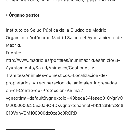
• Órgano gestor
Instituto de Salud Pública de la Ciudad de Madrid.
Organismo Autónomo Madrid Salud del Ayuntamiento de
Madrid.
Fuente:
http://www.madrid.es/portales/munimadrid/es/Inicio/El-
Ayuntamiento/Salud/Animales/Gestiones-y-
Tramites/Animales-domesticos.-Localizacion-de-
propietarios-y-recuperacion-de-animales-ingresados-
en-el-Centro-de-Proteccion-Animal?
vgnextfmt=default&vgnextoid=49beda34feaed010VgnVC
M2000000c205a0aRCRD&vgnextchannel=bf2fadb6fc3d8
010VgnVCM100000dc0ca8c0RCRD