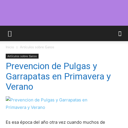
Cuidar
Inicio
Artículos sobre Gatos
Gatitos
Artículos sobre Gatos
Prevencion de Pulgas y
Garrapatas en Primavera y
–
Verano
Fotos
Es esa época del año otra vez cuando muchos de