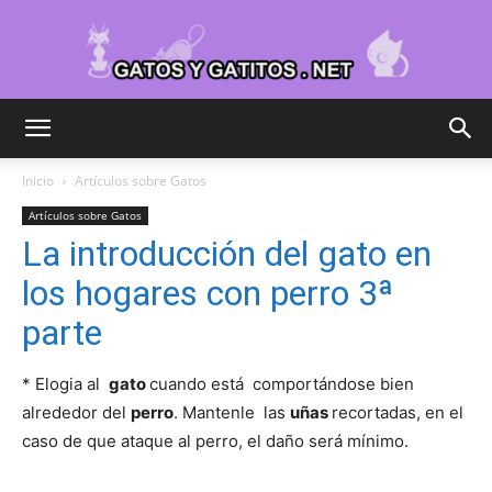
Cuidar
Inicio
Artículos sobre Gatos
Artículos sobre Gatos
Gatitos
La introducción del gato en
los hogares con perro 3ª
parte
–
* Elogia al
gato
cuando está comportándose bien
alrededor del
perro
. Mantenle las
uñas
recortadas, en el
Fotos
caso de que ataque al perro, el daño será mínimo.