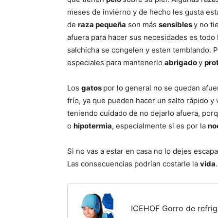
meses de invierno y de hecho les gusta esta
de
raza pequeña
son más
sensibles
y no ti
afuera para hacer sus necesidades es todo 
salchicha se congelen y esten temblando. 
especiales para mantenerlo
abrigado
y
pro
Los
gatos
por lo general no se quedan afu
frío, ya que pueden hacer un salto rápido y
teniendo cuidado de no dejarlo afuera, por
o
hipotermia
, especialmente si es por la
no
Si no vas a estar en casa no lo dejes escapa
Las consecuencias podrían costarle la
vida
.
ICEHOF Gorro de refrig