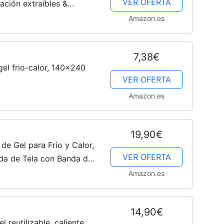
VER OFERTA
ración extraíbles &
 - gorro de gel
Amazon.es
Gatos
o cabelludo en...
7,38€
el frio-calor, 140x240
VER OFERTA
Amazon.es
19,90€
e Gel para Frío y Calor,
VER OFERTA
da de Tela con Banda de
 Tratamiento de Dolores y
Amazon.es
14,90€
el reutilizable, caliente