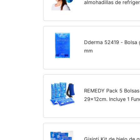
almohadillas de refrige
máscara para dormir 3D
refrescante para el cuer
Dderma 52419 - Bolsa g
mm
REMEDY Pack 5 Bolsas d
29x12cm. Incluye 1 Fun
Compresión. Ideal para
Lesiones....
Gisinti Kit de hielo de g