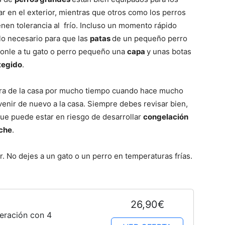
r en el exterior, mientras que otros como los perros
enen tolerancia al frío. Incluso un momento rápido
lo necesario para que las
patas
de un pequeño perro
Ponle a tu gato o perro pequeño una
capa
y unas botas
Fotos
tegido
.
era de la casa por mucho tiempo cuando hace mucho
 venir de nuevo a la casa. Siempre debes revisar bien,
que puede estar en riesgo de desarrollar
congelación
–
che
.
r. No dejes a un gato o un perro en temperaturas frías.
Razas
26,90€
eración con 4