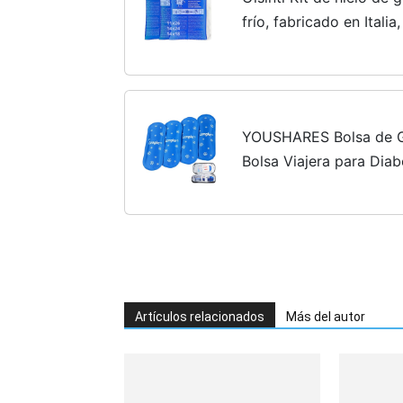
frío, fabricado en Itali
microondas + bolsa de 
YOUSHARES Bolsa de Ge
Bolsa Viajera para Dia
Medicamientos Estuche
Artículos relacionados
Más del autor