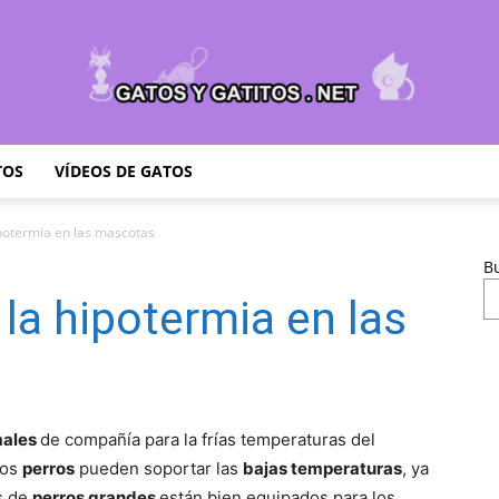
TOS
VÍDEOS DE GATOS
Cuidar
ipotermia en las mascotas
B
 la hipotermia en las
Gatitos
males
de compañía para la frías temperaturas del
los
perros
pueden soportar las
bajas temperaturas
, ya
–
s de
perros grandes
están bien equipados para los