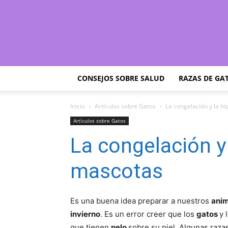
CONSEJOS SOBRE SALUD
RAZAS DE GA
Inicio
Artículos sobre Gatos
La congelación y la h
Artículos sobre Gatos
La congelación y
mascotas
Es una buena idea preparar a nuestros
ani
invierno
. Es un error creer que los
gatos
y 
que tienen
pelo
sobre su piel. Algunas raza