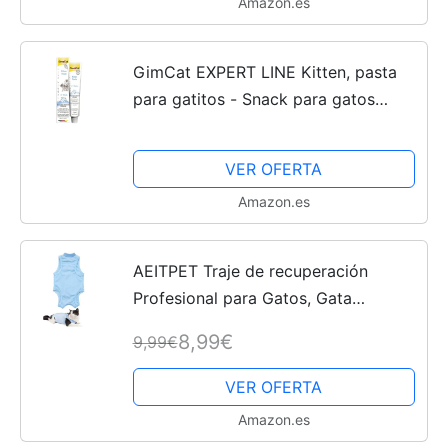
Amazon.es
GimCat EXPERT LINE Kitten, pasta
para gatitos - Snack para gatos
funcional que favorece el desarrollo
de los gatos más pequeños - 1 tubo
VER OFERTA
(1 x 50 g)
Amazon.es
AEITPET Traje de recuperación
Profesional para Gatos, Gata
Camiseta de recuperación, heridas
8,99€
9,99€
Abdominales Profesional para
heridas, de recuperación quirúrgica...
VER OFERTA
Amazon.es