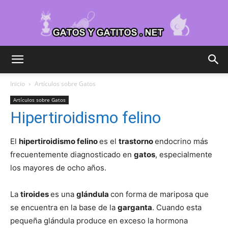
Cuidar
Inicio
Artículos sobre Gatos
Artículos sobre Gatos
Gatitos
Hipertiroidismo felino
El
hipertiroidismo felino
es el
trastorno
endocrino más
–
frecuentemente diagnosticado en
gatos
, especialmente
los mayores de ocho años.
La
tiroides
es una
glándula
con forma de mariposa que
Fotos
se encuentra en la base de la
garganta
. Cuando esta
pequeña glándula produce en exceso la hormona