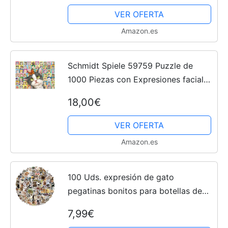
VER OFERTA
Amazon.es
Schmidt Spiele 59759 Puzzle de
1000 Piezas con Expresiones faciales
de Gatos
18,00€
VER OFERTA
Amazon.es
100 Uds. expresión de gato
pegatinas bonitos para botellas de
agua, vaso, equipaje, monopatín,
7,99€
parachoques, taza para álbum de