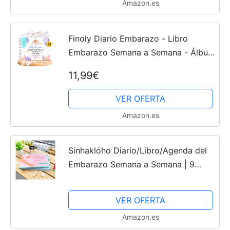
Amazon.es
Finoly Diario Embarazo - Libro
Embarazo Semana a Semana - Álbum
Embarazo 9 Meses de Recuerdos -
11,99€
Agenda Embarazada Fotos Datos
Pegatinas Consejos Ecografías -...
VER OFERTA
Amazon.es
Sinhaklóho Diario/Libro/Agenda del
Embarazo Semana a Semana | 9
Meses De Bonitos Recuerdos
Mientras Te Esperaba, Álbum
VER OFERTA
Embarazadas para Fotos, Ecografías
Amazon.es
e...