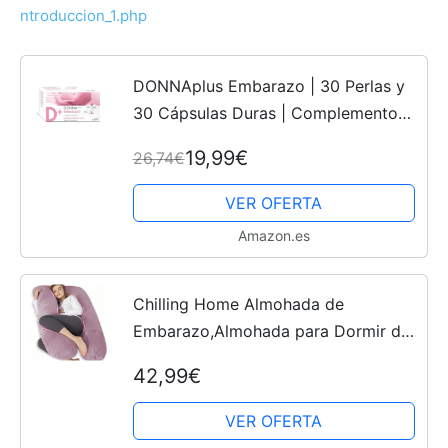
ntroduccion_1.php
DONNAplus Embarazo | 30 Perlas y
30 Cápsulas Duras | Complemento
Alimenticio para el Embarazo con
19,99€
26,74€
DHA, Ácido fólico, Yodo, Vitaminas y
Minerales
VER OFERTA
Amazon.es
Chilling Home Almohada de
Embarazo,Almohada para Dormir de
Lado en Forma de U con
42,99€
Funda,Almohada de Lactancia
Almohada de Posicionamiento
VER OFERTA
Grande,para Mujeres...