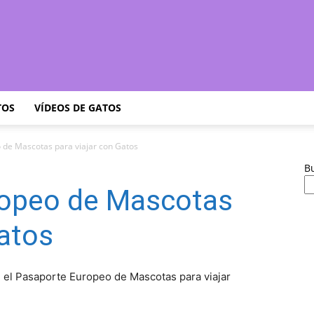
Cuidar
TOS
VÍDEOS DE GATOS
 de Mascotas para viajar con Gatos
B
Gatitos
ropeo de Mascotas
Gatos
–
e el Pasaporte Europeo de Mascotas para viajar