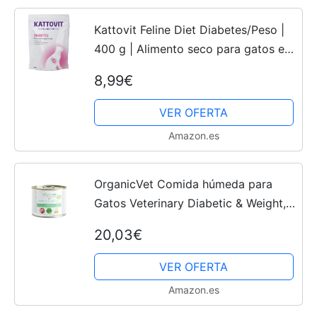
Kattovit Feline Diet Diabetes/Peso |
400 g | Alimento seco para gatos en
bolsa | Para reducir la ingesta de
8,99€
calorías | Alto contenido en proteínas
para...
VER OFERTA
Amazon.es
OrganicVet Comida húmeda para
Gatos Veterinary Diabetic & Weight, 6
Unidades (6 x 200 g)
20,03€
VER OFERTA
Amazon.es