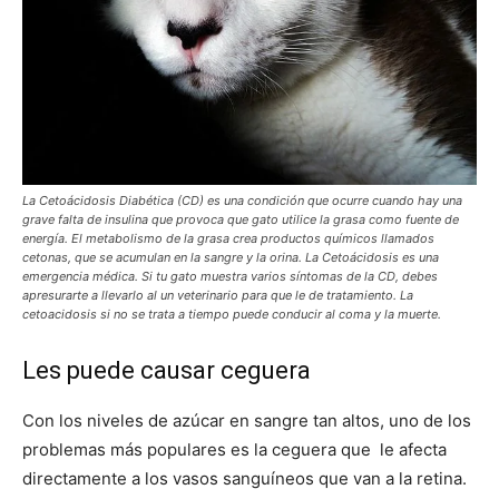
La Cetoácidosis Diabética (CD) es una condición que ocurre cuando hay una
grave falta de insulina que provoca que gato utilice la grasa como fuente de
energía. El metabolismo de la grasa crea productos químicos llamados
cetonas, que se acumulan en la sangre y la orina. La Cetoácidosis es una
emergencia médica. Si tu gato muestra varios síntomas de la CD, debes
apresurarte a llevarlo al un veterinario para que le de tratamiento. La
cetoacidosis si no se trata a tiempo puede conducir al coma y la muerte.
Les puede causar ceguera
Con los niveles de azúcar en sangre tan altos, uno de los
problemas más populares es la ceguera que le afecta
directamente a los vasos sanguíneos que van a la retina.