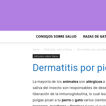
CONSEJOS SOBRE SALUD
RAZAS DE GA
Inicio
Artículos sobre Gatos
Dermatitis por picadu
Artículos sobre Gatos
Dermatitis por p
La mayoría de los
animales
son
alérgicos
a 
saliva del insecto son responsables de de
liberación de la inmunoglobulina, lo cual l
pulgas pican a tu
perro
o
gato
varios ciento