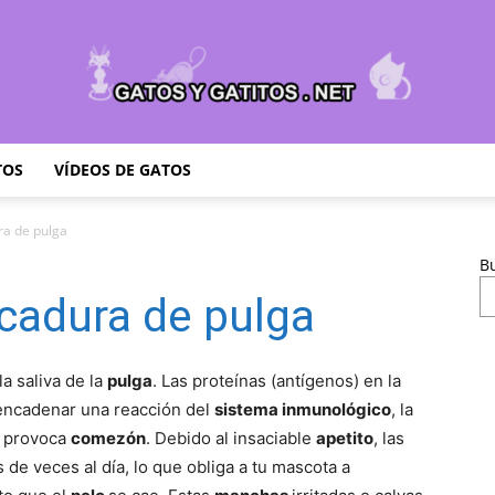
TOS
VÍDEOS DE GATOS
Cuidar
ra de pulga
B
icadura de pulga
Gatitos
la saliva de la
pulga
. Las proteínas (antígenos) en la
sencadenar una reacción del
sistema inmunológico
, la
es provoca
comezón
. Debido al insaciable
apetito
, las
s de veces al día, lo que obliga a tu mascota a
–