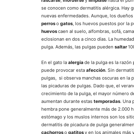
rascarse
,
morderse
y
limpiase
hasta el pun
se conocen como dermatitis alérgica. Hay g
nuevas enfermedades. Aunque, los dueños d
perros
o
gatos
, los huevos puestos por la 
huevos
caen al suelo, alfombras, sofá, cama
eclosionan en dos a cinco días. La humedad
pulga. Además, las pulgas pueden
saltar
10
En el gato la
alergia
de la pulga es la razón 
puede provocar esta
afección
. Sin dermati
pulgas, si observa manchas oscuras en la pi
las picaduras de pulgas. Dado que, el vera
crecimiento de la pulga, el mayor número d
aumentan durante estas
temporadas
. Una 
hembra pone generalmente más de 2.000 hu
estómago y los muslos internos son los sit
dermatitis de picadura de pulga generalmen
cachorros
o
gatitos
y en los animales más v