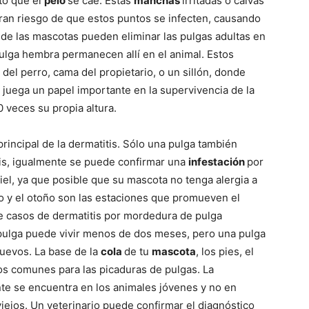
to que el
pelo
se cae. Estas
manchas
irritadas o calvas
ran riesgo de que estos puntos se infecten, causando
e las mascotas pueden eliminar las pulgas adultas en
pulga hembra permanecen allí en el animal. Estos
 del perro, cama del propietario, o un sillón, donde
Fotos
 juega un papel importante en la supervivencia de la
0 veces su propia altura.
principal de la dermatitis. Sólo una pulga también
tis, igualmente se puede confirmar una
infestación
por
–
el, ya que posible que su mascota no tenga alergia a
no y el otoño son las estaciones que promueven el
e casos de dermatitis por mordedura de pulga
pulga puede vivir menos de dos meses, pero una pulga
evos. La base de la
cola
de tu
mascota
, los pies, el
Razas
ios comunes para las picaduras de pulgas. La
te se encuentra en los animales jóvenes y no en
iejos. Un veterinario puede confirmar el diagnóstico