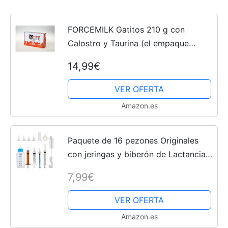
FORCEMILK Gatitos 210 g con
Calostro y Taurina (el empaque
puede diferir)
14,99€
VER OFERTA
Amazon.es
Paquete de 16 pezones Originales
con jeringas y biberón de Lactancia
para Gatitos y Animales Silvestres,
7,99€
Se Puede Utilizar para Pequeñas
Alimentación de...
VER OFERTA
Amazon.es