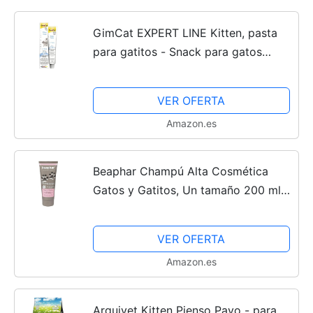
GimCat EXPERT LINE Kitten, pasta
para gatitos - Snack para gatos
funcional que favorece el desarrollo
de los gatos más pequeños - 1 tubo
VER OFERTA
(1 x 50 g)
Amazon.es
Beaphar Champú Alta Cosmética
Gatos y Gatitos, Un tamaño 200 ml
200 ml
VER OFERTA
Amazon.es
Arquivet Kitten Pienso Pavo - para