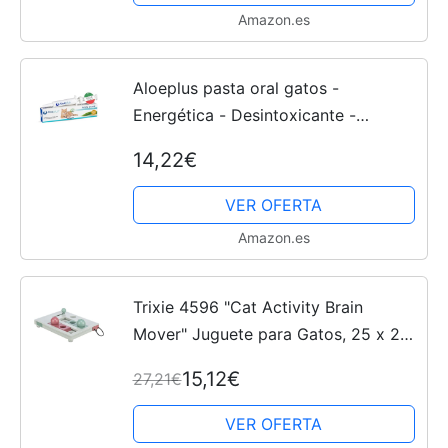
Amazon.es
Aloeplus pasta oral gatos -
Energética - Desintoxicante -
Fortalece las defensas naturales - Tu
14,22€
gato siempre en perfecto estado de
salud
VER OFERTA
Amazon.es
Trixie 4596 "Cat Activity Brain
Mover" Juguete para Gatos, 25 x 20
cm, Azul y Blanco
15,12€
27,21€
VER OFERTA