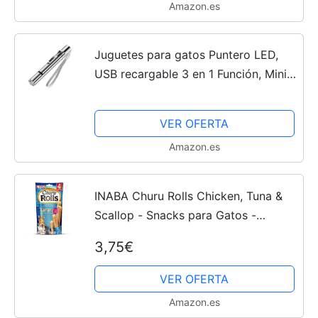
Amazon.es
Juguetes para gatos Puntero LED,
USB recargable 3 en 1 Función, Mini
linterna + Luz roja + Luz ultravioleta,
Interactivo Mascota Comando de luz,
VER OFERTA
Herramienta...
Amazon.es
INABA Churu Rolls Chicken, Tuna &
Scallop - Snacks para Gatos -
Premios Saludables - Deliciosas
3,75€
Golosinas Cremosas - Pequeña y
Práctica Porción Sabor Pollo,...
VER OFERTA
Amazon.es