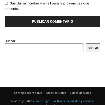
Guardar mi nombre y email para la próxima vez que
comente.
Buscar
Buscar
Consejos sobre Salud
Razas de Gatos
Vídeos de Gatos
© Gatos y Gatitos -
Aviso legal
-
Política de privacidad
y
cookies
-