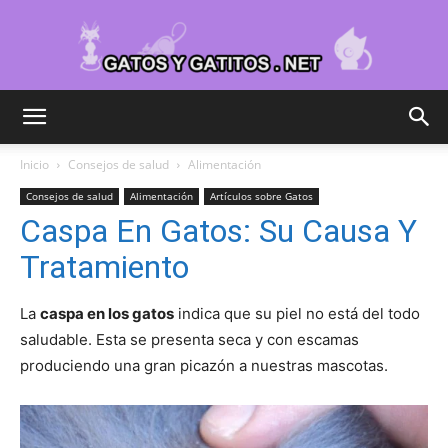
Cuidar
Inicio
Consejos de salud
Alimentación
Consejos de salud
Alimentación
Artículos sobre Gatos
Gatitos
Caspa En Gatos: Su Causa Y
Tratamiento
–
La
caspa en los gatos
indica que su piel no está del todo
saludable. Esta se presenta seca y con escamas
produciendo una gran picazón a nuestras mascotas.
Fotos