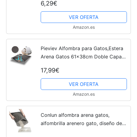
6,29€
con Tapa de Almacenamiento y 1
Bola de Hierba gatera...
VER OFERTA
Amazon.es
Pieviev Alfombra para Gatos,Estera
Arena Gatos 61x38cm Doble Capa
Impermeable Alta Elástico EVA
17,99€
Adecuado para Arenero Gatos
Autolimpiable Arenero Gatos...
VER OFERTA
Amazon.es
Conlun alfombra arena gatos,
alfombrilla arenero gato, diseño de
doble capa en forma de panal, orina