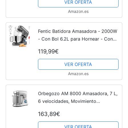
VER OFERTA
Amazon.es
Fentic Batidora Amasadora - 2000W
- Con Bol 6.2L para Hornear - Con
Batidor, gancho amasador y gancho
119,99€
para mezclar - Incluye Cubierta
protectora y accesorios...
VER OFERTA
Amazon.es
Orbegozo AM 8000 Amasadora, 7 L,
6 velocidades, Movimiento
planetario, Bol acero inox, Cabezal
163,89€
basculante, Motor AC, 1800 W,
Multicolor
VER OFERTA