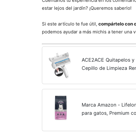
Cuéntanos tu experiencia en los comentario
estar lejos del jardín? ¡Queremos saberlo!
Si este artículo te fue útil,
compártelo con o
podemos ayudar a más michis a tener una vid
ACE2ACE Quitapelos y 
Cepillo de Limpieza Re
Gatos y Perros, Lavable
Cepillos...
Marca Amazon - Lifelo
para gatos, Premium co
10L/7.5 kG, Paquete de 