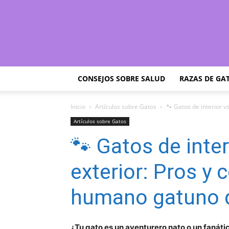
CONSEJOS SOBRE SALUD
RAZAS DE GA
Inicio
Artículos sobre Gatos
🐾 Gatos de interior vs
Artículos sobre Gatos
🐾 Gatos de inter
exterior: Pros y 
humano gatuno 
¿Tu gato es un aventurero nato o un fanáti