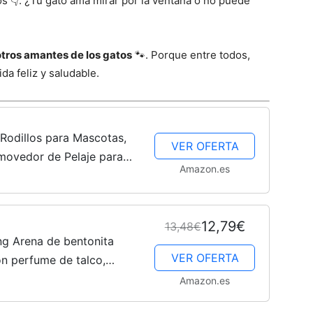
s 👇. ¿Tu gato ama mirar por la ventana o no puede
tros amantes de los gatos
🐾. Porque entre todos,
a feliz y saludable.
Rodillos para Mascotas,
VER OFERTA
movedor de Pelaje para
Amazon.es
 y Reutilizable Animales
12,79€
13,48€
ng Arena de bentonita
VER OFERTA
n perfume de talco,
1
Amazon.es