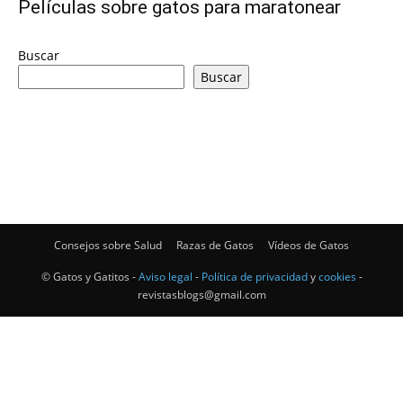
Películas sobre gatos para maratonear
–
Buscar
Buscar
Razas
Gatos
Consejos sobre Salud
Razas de Gatos
Vídeos de Gatos
© Gatos y Gatitos -
Aviso legal
-
Política de privacidad
y
cookies
-
revistasblogs@gmail.com