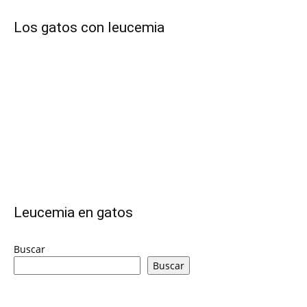
–
Los gatos con leucemia
Razas
Gatos
Leucemia en gatos
Buscar
Buscar