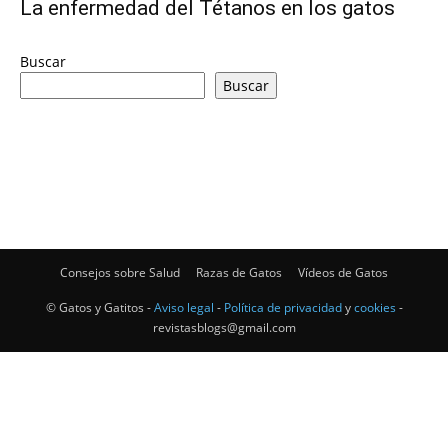
La enfermedad del Tétanos en los gatos
–
Buscar
Buscar
Razas
Gatos
Consejos sobre Salud
Razas de Gatos
Vídeos de Gatos
© Gatos y Gatitos -
Aviso legal
-
Política de privacidad
y
cookies
-
revistasblogs@gmail.com