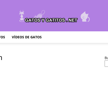
TOS
VÍDEOS DE GATOS
Cuidar
n
B
Gatitos
–