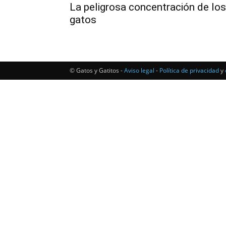
La peligrosa concentración de los
gatos
© Gatos y Gatitos -
Aviso legal
-
Política de privacidad
y