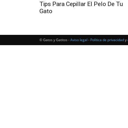
Tips Para Cepillar El Pelo De Tu
Gato
© Gatos y Gatitos -
Aviso legal
-
Política de privacidad
y