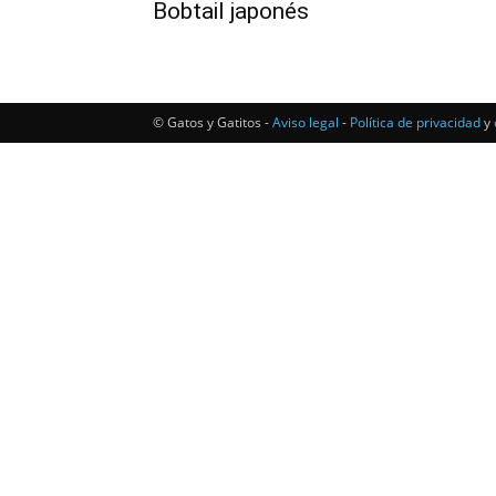
Bobtail japonés
© Gatos y Gatitos -
Aviso legal
-
Política de privacidad
y