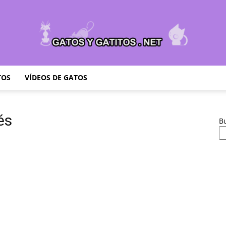
TOS
VÍDEOS DE GATOS
Cuidar
és
B
Gatitos
–