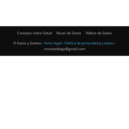
–
Consejos sobre Salud
Razas de Gatos
Vídeos de Gatos
Razas
© Gatos y Gatitos -
Aviso legal
-
Política de privacidad
y
cookies
-
revistasblogs@gmail.com
Gatos