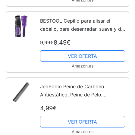
BESTOOL Cepillo para alisar el
cabello, para desenredar, suave y de
gran tamaño, de nylon, antiestático,
8,49€
9,99€
apta para el desenredador natural
(púrpura)
VER OFERTA
Amazon.es
JeoPoom Peine de Carbono
Antiestático, Peine de Pelo,
Profesionales Salón de Peluquería
4,99€
Barberos Peines, Carbono Peluquería
Peine Pelo
VER OFERTA
Amazon.es