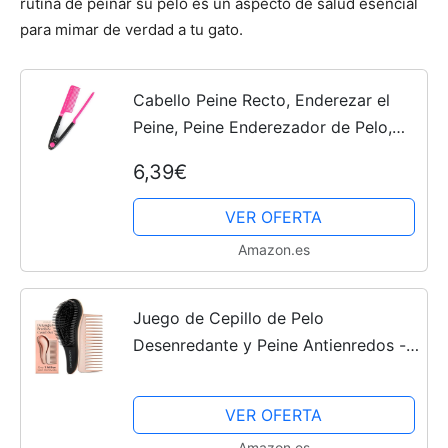
rutina de peinar su pelo es un aspecto de salud esencial
para mimar de verdad a tu gato.
Cabello Peine Recto, Enderezar el
Peine, Peine Enderezador de Pelo,
Alisador de Pelo en Forma de V,
6,39€
Peine Alisador de Cabello para
Cabello Nudoso, para...
VER OFERTA
Amazon.es
Juego de Cepillo de Pelo
Desenredante y Peine Antienredos -
El Mejor Desenredante para Pelo
Húmedo, Seco, Rizado, Mujeres y
VER OFERTA
Niños - Peine de Puas Anchas (Oro...
Amazon.es