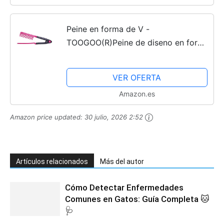
Peine en forma de V -
TOOGOO(R)Peine de diseno en forma
de V plegable para planchar el pelo
de DIY de salon de pelo de belleza
VER OFERTA
de color negro rojo rosado
Amazon.es
Amazon price updated:
30 julio, 2026 2:52
Artículos relacionados
Más del autor
Cómo Detectar Enfermedades
Comunes en Gatos: Guía Completa 🐱
🩺