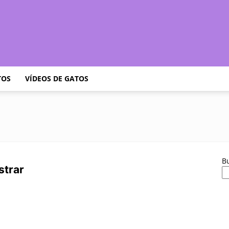
Cuidar
TOS
VÍDEOS DE GATOS
Gatitos
B
strar
–