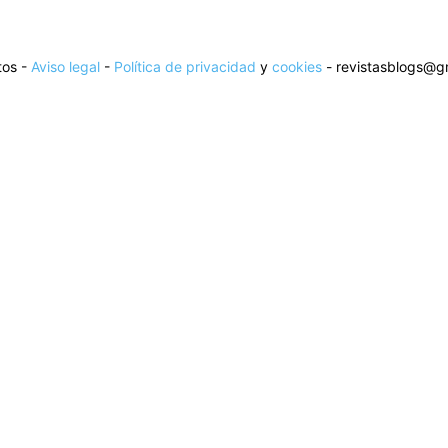
tos -
Aviso legal
-
Política de privacidad
y
cookies
- revistasblogs@g
Fotos
–
Razas