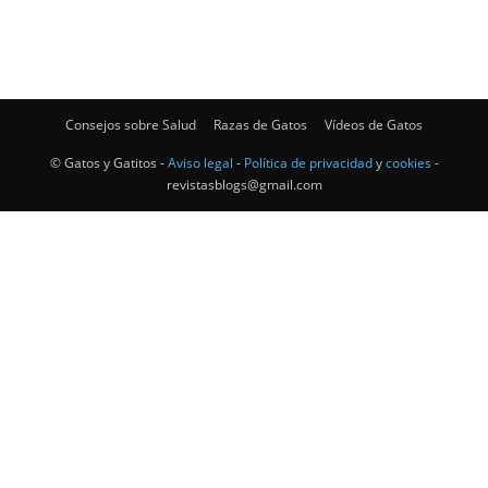
–
Consejos sobre Salud
Razas de Gatos
Vídeos de Gatos
Razas
© Gatos y Gatitos -
Aviso legal
-
Política de privacidad
y
cookies
-
revistasblogs@gmail.com
Gatos