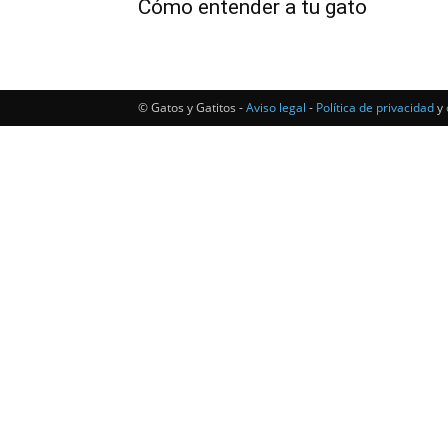
Cómo entender a tu gato
© Gatos y Gatitos -
Aviso legal
-
Política de privacidad
y