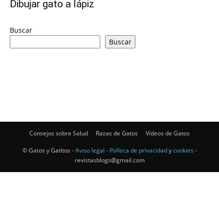
Dibujar gato a lápiz
–
Buscar
Buscar
Razas
Gatos
Consejos sobre Salud
Razas de Gatos
Vídeos de Gatos
© Gatos y Gatitos -
Aviso legal
-
Política de privacidad
y
cookies
-
revistasblogs@gmail.com