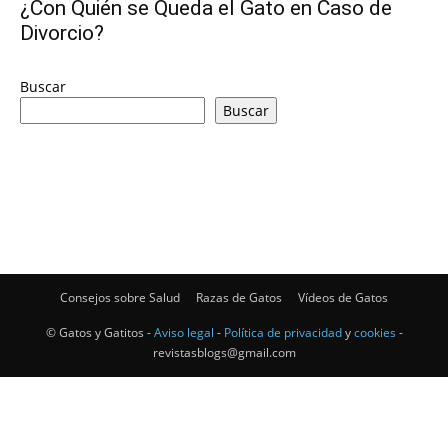
¿Con Quién se Queda el Gato en Caso de
Divorcio?
–
Buscar
Buscar
Razas
Gatos
Consejos sobre Salud
Razas de Gatos
Vídeos de Gatos
© Gatos y Gatitos -
Aviso legal
-
Política de privacidad
y
cookies
-
revistasblogs@gmail.com