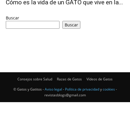
Cómo es la vida de un GATO que vive en la...
–
Buscar
Buscar
Razas
Gatos
Consejos sobre Salud
Razas de Gatos
Vídeos de Gatos
© Gatos y Gatitos -
Aviso legal
-
Política de privacidad
y
cookies
-
revistasblogs@gmail.com