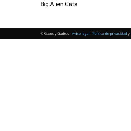
Big Alien Cats
© Gatos y Gatitos -
Aviso legal
-
Política de privacidad
y