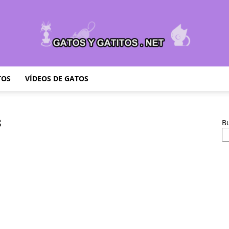
TOS
VÍDEOS DE GATOS
Cuidar
s
B
Gatitos
–