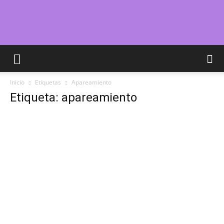
Cuidar
Inicio
Etiquetas
Apareamiento
Gatitos
Etiqueta: apareamiento
–
Fotos